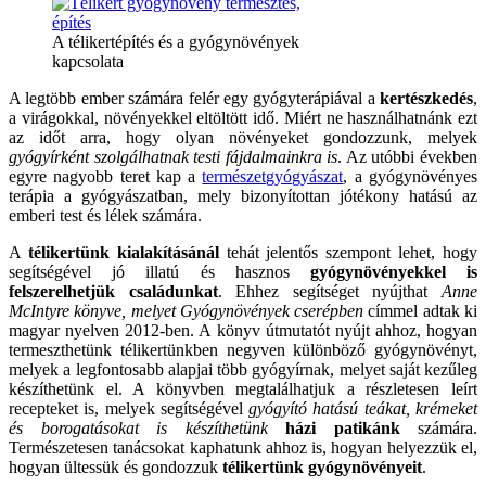
A télikertépítés és a gyógynövények
kapcsolata
A legtöbb ember számára felér egy gyógyterápiával a
kertészkedés
,
a virágokkal, növényekkel eltöltött idő. Miért ne használhatnánk ezt
az időt arra, hogy olyan növényeket gondozzunk, melyek
gyógyírként szolgálhatnak testi fájdalmainkra is
. Az utóbbi években
egyre nagyobb teret kap a
természetgyógyászat
, a gyógynövényes
terápia a gyógyászatban, mely bizonyítottan jótékony hatású az
emberi test és lélek számára.
A
télikertünk kialakításánál
tehát jelentős szempont lehet, hogy
segítségével jó illatú és hasznos
gyógynövényekkel is
felszerelhetjük családunkat
. Ehhez segítséget nyújthat
Anne
McIntyre könyve, melyet Gyógynövények cserépben
címmel adtak ki
magyar nyelven 2012-ben. A könyv útmutatót nyújt ahhoz, hogyan
termeszthetünk télikertünkben negyven különböző gyógynövényt,
melyek a legfontosabb alapjai több gyógyírnak, melyet saját kezűleg
készíthetünk el. A könyvben megtalálhatjuk a részletesen leírt
recepteket is, melyek segítségével
gyógyító hatású teákat, krémeket
és borogatásokat is készíthetünk
házi patikánk
számára.
Természetesen tanácsokat kaphatunk ahhoz is, hogyan helyezzük el,
hogyan ültessük és gondozzuk
télikertünk gyógynövényeit
.