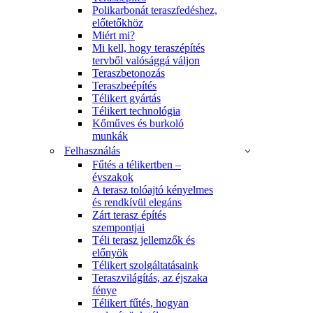
Polikarbonát teraszfedéshez,
előtetőkhöz
Miért mi?
Mi kell, hogy teraszépítés
tervből valósággá váljon
Teraszbetonozás
Teraszbeépítés
Télikert gyártás
Télikert technológia
Kőműves és burkoló
munkák
Felhasználás
Fűtés a télikertben –
évszakok
A terasz tolóajtó kényelmes
és rendkívül elegáns
Zárt terasz építés
szempontjai
Téli terasz jellemzők és
előnyök
Télikert szolgáltatásaink
Teraszvilágítás, az éjszaka
fénye
Télikert fűtés, hogyan