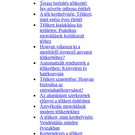
Terasz beépítés télikertté:
Így növelje otthona értékét
A téli kerthelyiség: Télikert,
mint egész éves élettér
Télikert kialakítása kis
területen: Praktikus
megoldások korlátozott
térhez
Hogyan válassza ki a
megfelelő üvegező anyagot
télikertjéhez?
Automatizált rendszerek a
télikertben: Kényelem és
hatékonyság
Télikert szigetelése: Hogyan
biztosítsa az
energiahatékonyságot?
Az alumínium szerkezetek
előnyei a télikert építésben
Árnyékolás megoldások
modern télikertekhez
A télikert, mint kerthelyiség:
Vendéglátás minden
évszakban
Kertrendezés a télikert