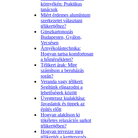
környékén: Praktikus
tanácsok
Miért érdemes alumínium
szerkezetet választani
télikertjéhez?
Gipszkartonozás
Budapesten, Gyálon,
Vecsésen
Árnyékolástechnika:
Hogyan tartsa komfortosan
a hőmérsékletet?
Télikert árak: Mire
számítson a beruházás
során?
Veranda vagy télikert:
Segítünk eligazodni a
lehetőségek között
Üvegterasz kialakítása:
Javaslatok és tippek az
építés előtt
Hogyan alakítson ki
tökéletes relaxációs sarkot
télikertjében?
Hogyan tervezze meg
télikertjét a kerttervezés