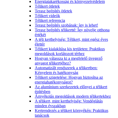
Energiatakarékosság és környezetvédelem
Télikert ötletek
Terasz beépítés ötletek
Télikert videók
Télikert referencia
Terasz beépítés szobának: így is lehet!
Terasz beépítés télikertté: Így növelje otthona
értékét
A téli kerthelyiség: Télikert, mint egész éves
élettér
Télikert kialakítása kis területen: Praktikus
megoldások korlátozott térhez
Hogyan válassza ki a megfelelő üvegező
anyagot télikertjéhez?
Automatizált rendszerek a télikertben:
Kényelem és hatékonyság
Télikert szigetelése: Hogyan biztosítsa az
energiahatékonyságot?
Az alumínium szerkezetek előnyei a télikert
építésben
Árnyékolás megoldások modern télikertekhez
A télikert, mint kerthelyiség: Vendéglátás
minden évszakban
Kertrendezés a télikert környékén: Praktikus
tanácsok