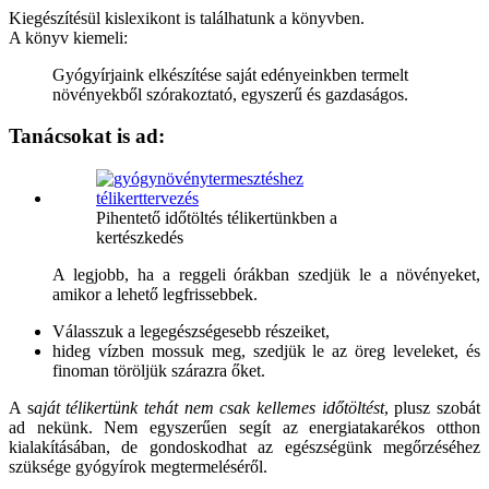
Kiegészítésül kislexikont is találhatunk a könyvben.
A könyv kiemeli:
Gyógyírjaink elkészítése saját edényeinkben termelt
növényekből szórakoztató, egyszerű és gazdaságos.
Tanácsokat is ad:
Pihentető időtöltés télikertünkben a
kertészkedés
A legjobb, ha a reggeli órákban szedjük le a növényeket,
amikor a lehető legfrissebbek.
Válasszuk a legegészségesebb részeiket,
hideg vízben mossuk meg, szedjük le az öreg leveleket, és
finoman töröljük szárazra őket.
A s
aját télikertünk tehát nem csak kellemes időtöltést
, plusz szobát
ad nekünk. Nem egyszerűen segít az energiatakarékos otthon
kialakításában, de gondoskodhat az egészségünk megőrzéséhez
szüksége gyógyírok megtermeléséről.