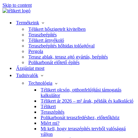
Skip to content
Termékeink
Télikert hőszigetelt kivitelben
Teraszbeépítés
Télikert árnyékoló
Teraszbeépítés hőhidas tolóajtóval
Pergola
Terasz ablak, terasz ajtó gyártás, beépítés
Polikarbonát előtető építés
Árajánlat most
Tudnivalók
Technológia
Télikert olcsón, otthonfelújítási támogatás
kalkulátor
Télikert ár 2026 – m² árak, példák és kalkuláció
Télikert
Teraszépítés
Polikarbonát teraszfedéshez, előtetőkhöz
Miért mi?
Mi kell, hogy teraszépítés tervből valósággá
váljon