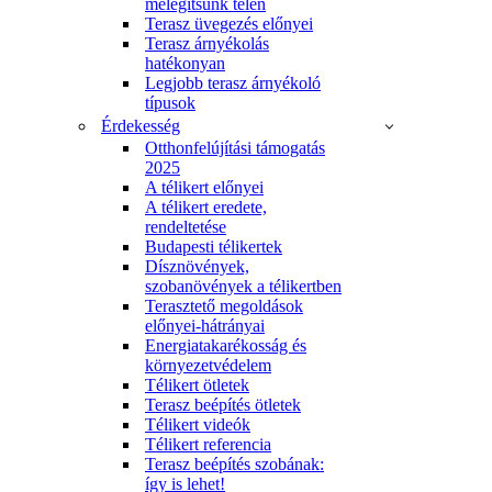
melegítsünk télen
Terasz üvegezés előnyei
Terasz árnyékolás
hatékonyan
Legjobb terasz árnyékoló
típusok
Érdekesség
Otthonfelújítási támogatás
2025
A télikert előnyei
A télikert eredete,
rendeltetése
Budapesti télikertek
Dísznövények,
szobanövények a télikertben
Terasztető megoldások
előnyei-hátrányai
Energiatakarékosság és
környezetvédelem
Télikert ötletek
Terasz beépítés ötletek
Télikert videók
Télikert referencia
Terasz beépítés szobának:
így is lehet!