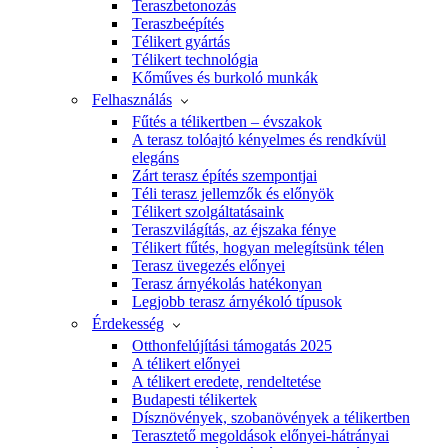
Teraszbetonozás
Teraszbeépítés
Télikert gyártás
Télikert technológia
Kőműves és burkoló munkák
Felhasználás
Fűtés a télikertben – évszakok
A terasz tolóajtó kényelmes és rendkívül
elegáns
Zárt terasz építés szempontjai
Téli terasz jellemzők és előnyök
Télikert szolgáltatásaink
Teraszvilágítás, az éjszaka fénye
Télikert fűtés, hogyan melegítsünk télen
Terasz üvegezés előnyei
Terasz árnyékolás hatékonyan
Legjobb terasz árnyékoló típusok
Érdekesség
Otthonfelújítási támogatás 2025
A télikert előnyei
A télikert eredete, rendeltetése
Budapesti télikertek
Dísznövények, szobanövények a télikertben
Terasztető megoldások előnyei-hátrányai