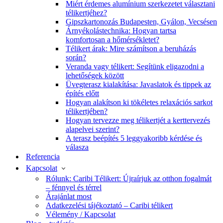
Miért érdemes alumínium szerkezetet választani
télikertjéhez?
Gipszkartonozás Budapesten, Gyálon, Vecsésen
Árnyékolástechnika: Hogyan tartsa
komfortosan a hőmérsékletet?
Télikert árak: Mire számítson a beruházás
során?
Veranda vagy télikert: Segítünk eligazodni a
lehetőségek között
Üvegterasz kialakítása: Javaslatok és tippek az
építés előtt
Hogyan alakítson ki tökéletes relaxációs sarkot
télikertjében?
Hogyan tervezze meg télikertjét a kerttervezés
alapelvei szerint?
A terasz beépítés 5 leggyakoribb kérdése és
válasza
Referencia
Kapcsolat
Rólunk: Caribi Télikert: Újraírjuk az otthon fogalmát
– fénnyel és térrel
Árajánlat most
Adatkezelési tájékoztató – Caribi télikert
Vélemény / Kapcsolat