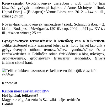
Könyvajánló
: Gyógynövények cserépben : több mint 40 házi
készítésű gyógyír mindennapi bajokra / Anne McIntyre ; [ford.
Hajnal Dóra]. – [Budapest] : Ventus Libro, cop. 2012. – 144 p. : ill.,
színes ; 24 cm
Növényházi dísznövények termesztése / szerk. Schmidt Gábor. – 2.
kiad. – Budapest : Mezőgazda, [2010], cop. 2002. – 671 p., XV t. :
ill., részben színes ; 25 cm
Gyógynövények termesztésére is lehetőség van a télikertben.
Télikertépítésnél egyik szempont lehet az is, hogy helyet kapjunk a
gyógynövények otthoni termesztéséhez, gondozásához és a
kertészkedéshez is. Feltűnően sokan érdeklődnek a blog
növények,
gyógynövények, gyógynövény termesztés, szabadidő, télikert
tartalmú cikkei iránt.
Kapcsolat
Kérjen most árajánlatot itt>>
Hol építünk télikertet?
Magyarország, Ausztria és Szlovákia teljes területén
E-mail