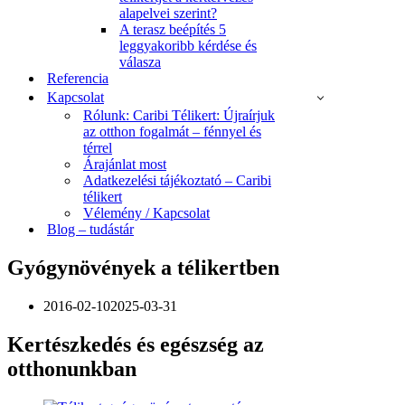
alapelvei szerint?
A terasz beépítés 5
leggyakoribb kérdése és
válasza
Referencia
Kapcsolat
Rólunk: Caribi Télikert: Újraírjuk
az otthon fogalmát – fénnyel és
térrel
Árajánlat most
Adatkezelési tájékoztató – Caribi
télikert
Vélemény / Kapcsolat
Blog – tudástár
Gyógynövények a télikertben
2016-02-10
2025-03-31
Kertészkedés és egészség az
otthonunkban