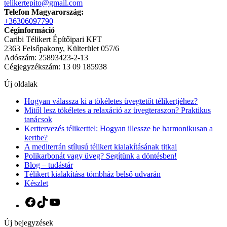
telikertepito@gmail.com
Telefon Magyarország:
+36306097790
Céginformáció
Caribi Télikert Építőipari KFT
2363 Felsőpakony, Külterület 057/6
Adószám: 25893423-2-13
Cégjegyzékszám: 13 09 185938
Új oldalak
Hogyan válassza ki a tökéletes üvegtetőt télikertjéhez?
Mitől lesz tökéletes a relaxáció az üvegteraszon? Praktikus
tanácsok
Kerttervezés télikerttel: Hogyan illessze be harmonikusan a
kertbe?
A mediterrán stílusú télikert kialakításának titkai
Polikarbonát vagy üveg? Segítünk a döntésben!
Blog – tudástár
Télikert kialakítása tömbház belső udvarán
Készlet
Facebook
TikTok
YouTube
Új bejegyzések