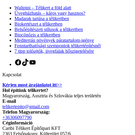
Walipini – Télikert a föld alatt
Üvegházhatás – káros vagy hasznos?
Madarak tartása a télikertben
Biokertészet a télikertben
Belsőépítészeti stílusok a télikertben
Biocönózis a télikertben
Mediterrán növények páratartalom-igénye
Fenntarthatósági szempontok télikertépítésnél
7 tipp tolóajtók, üvegfalak hőszigetelésére
Facebook
TikTok
YouTube
Kapcsolat
Kérjen most árajánlatot itt>>
Hol építünk télikertet?
Magyarország, Ausztria és Szlovákia teljes területén
E-mail
telikertepito@gmail.com
Telefon Magyarország:
+36306097790
Céginformáció
Caribi Télikert Építőipari KFT
2363 Felsőpakony, Külterület 057/6