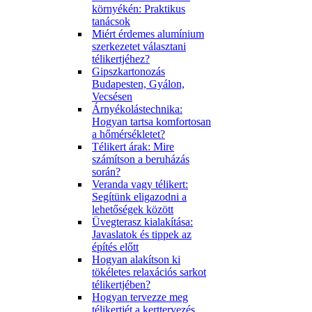
környékén: Praktikus
tanácsok
Miért érdemes alumínium
szerkezetet választani
télikertjéhez?
Gipszkartonozás
Budapesten, Gyálon,
Vecsésen
Árnyékolástechnika:
Hogyan tartsa komfortosan
a hőmérsékletet?
Télikert árak: Mire
számítson a beruházás
során?
Veranda vagy télikert:
Segítünk eligazodni a
lehetőségek között
Üvegterasz kialakítása:
Javaslatok és tippek az
építés előtt
Hogyan alakítson ki
tökéletes relaxációs sarkot
télikertjében?
Hogyan tervezze meg
télikertjét a kerttervezés