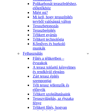
Polikarbonát teraszfedéshez,
előtetőkhöz
Miért mi?
Mi kell, hogy teraszépítés
tervből valósággá váljon
Teraszbetonozás
Teraszbeépítés
Télikert gyártás
Télikert technológia
Kőműves és burkoló
munkák
Felhasználás
Fűtés a télikertben –
évszakok
A terasz tolóajtó kényelmes
és rendkívül elegáns
Zárt terasz építés
szempontjai
Téli terasz jellemzők és
előnyök
Télikert szolgáltatásaink
Teraszvilágítás, az éjszaka
fénye
Télikert fűtés, hogyan