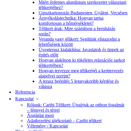
Miért érdemes alumínium szerkezetet választani
télikertjéhez?
Gipszkartonozás Budapesten, Gyálon, Vecsésen
Árnyékolástechnika: Hogyan tartsa
komfortosan a hőmérsékletet?
Télikert árak: Mire számítson a beruházás
során?
Veranda vagy télikert: Segítünk eligazodni a
lehetőségek között
Üvegterasz kialakítása: Javaslatok és tippek az
építés előtt
Hogyan alakítson ki tökéletes relaxációs sarkot
télikertjében?
Hogyan tervezze meg télikertjét a kerttervezés
alapelvei szerint?
A terasz beépítés 5 leggyakoribb kérdése és
válasza
Referencia
Kapcsolat
Rólunk: Caribi Télikert: Újraírjuk az otthon fogalmát
– fénnyel és térrel
Árajánlat most
Adatkezelési tájékoztató – Caribi télikert
Vélemény / Kapcsolat