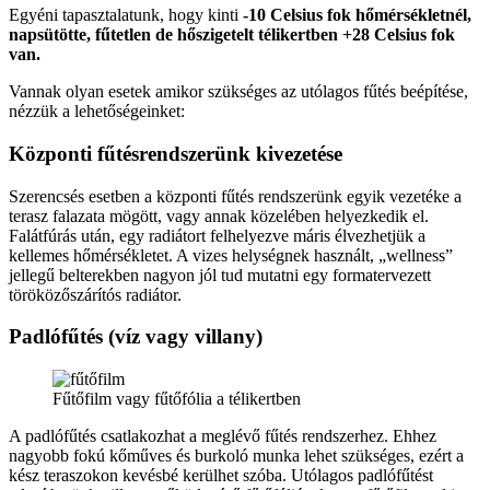
Egyéni tapasztalatunk, hogy kinti
-10 Celsius fok hőmérsékletnél,
napsütötte, fűtetlen de hőszigetelt télikertben +28 Celsius fok
van.
Vannak olyan esetek amikor szükséges az utólagos fűtés beépítése,
nézzük a lehetőségeinket:
Központi fűtésrendszerünk kivezetése
Szerencsés esetben a központi fűtés rendszerünk egyik vezetéke a
terasz falazata mögött, vagy annak közelében helyezkedik el.
Falátfúrás után, egy radiátort felhelyezve máris élvezhetjük a
kellemes hőmérsékletet. A vizes helységnek használt, „wellness”
jellegű belterekben nagyon jól tud mutatni egy formatervezett
töröközőszárítós radiátor.
Padlófűtés (víz vagy villany)
Fűtőfilm vagy fűtőfólia a télikertben
A padlófűtés csatlakozhat a meglévő fűtés rendszerhez. Ehhez
nagyobb fokú kőműves és burkoló munka lehet szükséges, ezért a
kész teraszokon kevésbé kerülhet szóba. Utólagos padlófűtést