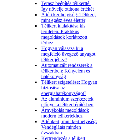
Terasz beépítés télikertté:
Így növelje otthona értékét
A téli kerthelyiség: Télikert,
mint egész éves élettér
Télikert kialakítása kis
területen: Praktikus
megoldások korlátozott
térhez
Hogyan válassza ki a
megfelelő üvegező anyagot
télikertjéhez?
Automatizált rendszerek a
télikertben: Kényelem és
hatékonyság
Télikert szigetelése: Hogyan
biztosítsa az
energiahatékonyságot?
Az alumínium szerkezetek
előnyei a télikert építésben
Árnyékolás megoldások
modern télikertekhez
A télikert, mint kerthelyiség:
Vendéglátás minden
évszakban
Kertrendezés a télikert