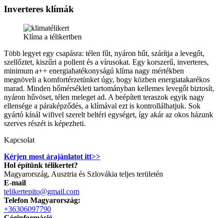
Inverteres klímák
Klíma a télikertben
Több legyet egy csapásra: télen fűt, nyáron hűt, szárítja a levegőt,
szellőztet, kiszűri a pollent és a vírusokat. Egy korszerű, inverteres,
minimum a++ energiahatékonyságú klíma nagy mértékben
megnöveli a komfortérzetünket úgy, hogy közben energiatakarékos
marad. Minden hőmérsékleti tartományban kellemes levegőt biztosít,
nyáron hűvöset, télen meleget ad. A beépített teraszok egyik nagy
ellensége a páraképződés, a klímával ezt is kontrollálhatjuk. Sok
gyártó kínál wifivel szerelt beltéri egységet, így akár az okos házunk
szerves részét is képezheti.
Kapcsolat
Kérjen most árajánlatot itt>>
Hol építünk télikertet?
Magyarország, Ausztria és Szlovákia teljes területén
E-mail
telikertepito@gmail.com
Telefon Magyarország:
+36306097790
Céginformáció