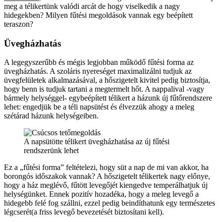
meg a télikertünk valódi arcát de hogy viselkedik a nagy
hidegekben? Milyen fűtési megoldások vannak egy beépített
teraszon?
Üvegházhatás
A legegyszerűbb és mégis legjobban működő fűtési forma az
üvegházhatás. A szoláris nyereséget maximalizálni tudjuk az
üvegfelületek alkalmazásával, a hőszigetelt kivitel pedig biztosítja,
hogy benn is tudjuk tartani a megtermelt hőt. A nappalival -vagy
bármely helységgel- egybeépített télikert a házunk új fűtőrendszere
lehet: engedjük be a téli napsütést és élvezzük ahogy a meleg
szétárad házunk helységeiben.
A napsütötte télikert üvegházhatása az új fűtési
rendszerünk lehet
Ez a „fűtési forma” feltételezi, hogy süt a nap de mi van akkor, ha
borongós időszakok vannak? A hőszigetelt télikertek nagy előnye,
hogy a ház meglévő, fűtött levegőjét kiengedve temperálhatjuk új
helységünket. Ennek pozitív hozadéka, hogy a meleg levegő a
hidegebb felé fog szállni, ezzel pedig beindíthatunk egy természetes
légcserét(a friss levegő bevezetését biztosítani kell).