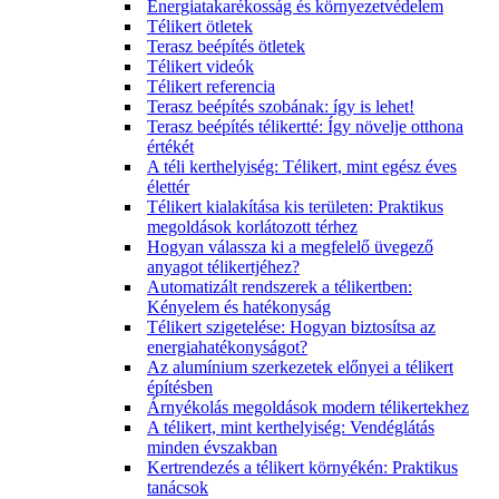
Energiatakarékosság és környezetvédelem
Télikert ötletek
Terasz beépítés ötletek
Télikert videók
Télikert referencia
Terasz beépítés szobának: így is lehet!
Terasz beépítés télikertté: Így növelje otthona
értékét
A téli kerthelyiség: Télikert, mint egész éves
élettér
Télikert kialakítása kis területen: Praktikus
megoldások korlátozott térhez
Hogyan válassza ki a megfelelő üvegező
anyagot télikertjéhez?
Automatizált rendszerek a télikertben:
Kényelem és hatékonyság
Télikert szigetelése: Hogyan biztosítsa az
energiahatékonyságot?
Az alumínium szerkezetek előnyei a télikert
építésben
Árnyékolás megoldások modern télikertekhez
A télikert, mint kerthelyiség: Vendéglátás
minden évszakban
Kertrendezés a télikert környékén: Praktikus
tanácsok