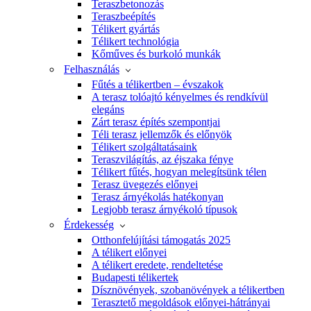
Teraszbetonozás
Teraszbeépítés
Télikert gyártás
Télikert technológia
Kőműves és burkoló munkák
Felhasználás
Fűtés a télikertben – évszakok
A terasz tolóajtó kényelmes és rendkívül
elegáns
Zárt terasz építés szempontjai
Téli terasz jellemzők és előnyök
Télikert szolgáltatásaink
Teraszvilágítás, az éjszaka fénye
Télikert fűtés, hogyan melegítsünk télen
Terasz üvegezés előnyei
Terasz árnyékolás hatékonyan
Legjobb terasz árnyékoló típusok
Érdekesség
Otthonfelújítási támogatás 2025
A télikert előnyei
A télikert eredete, rendeltetése
Budapesti télikertek
Dísznövények, szobanövények a télikertben
Terasztető megoldások előnyei-hátrányai