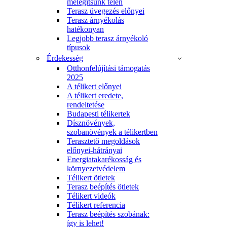
melegítsünk télen
Terasz üvegezés előnyei
Terasz árnyékolás
hatékonyan
Legjobb terasz árnyékoló
típusok
Érdekesség
Otthonfelújítási támogatás
2025
A télikert előnyei
A télikert eredete,
rendeltetése
Budapesti télikertek
Dísznövények,
szobanövények a télikertben
Terasztető megoldások
előnyei-hátrányai
Energiatakarékosság és
környezetvédelem
Télikert ötletek
Terasz beépítés ötletek
Télikert videók
Télikert referencia
Terasz beépítés szobának:
így is lehet!