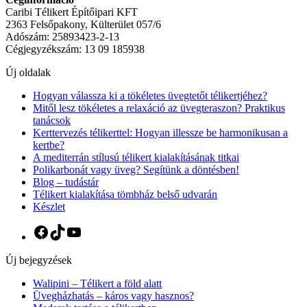
Caribi Télikert Építőipari KFT
2363 Felsőpakony, Külterület 057/6
Adószám: 25893423-2-13
Cégjegyzékszám: 13 09 185938
Új oldalak
Hogyan válassza ki a tökéletes üvegtetőt télikertjéhez?
Mitől lesz tökéletes a relaxáció az üvegteraszon? Praktikus
tanácsok
Kerttervezés télikerttel: Hogyan illessze be harmonikusan a
kertbe?
A mediterrán stílusú télikert kialakításának titkai
Polikarbonát vagy üveg? Segítünk a döntésben!
Blog – tudástár
Télikert kialakítása tömbház belső udvarán
Készlet
Facebook
TikTok
YouTube
Új bejegyzések
Walipini – Télikert a föld alatt
Üvegházhatás – káros vagy hasznos?