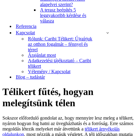
alapelvei szerint?
A terasz beépítés 5
leggyakoribb kérdése és
válasza
Referencia
Kapcsolat
Rólunk: Caribi Télikert: Újraírjuk
az otthon fogalmát – fénnyel és
térrel
Árajánlat most
Adatkezelési tájékoztató – Caribi
télikert
Vélemény / Kapcsolat
Blog – tudástár
Télikert fűtés, hogyan
melegítsünk télen
Sokszor előforduló gondolat az, hogy mennyire lesz meleg a télikert,
nyáron hogyan fog hatni az üvegházhatás és a forróság. Erre számos
megoldás létezik melyeket már átvettünk a
télikert árnyékolás
oldalunkon
, most nézzük a másik végletet. A téli időszakban mutatja