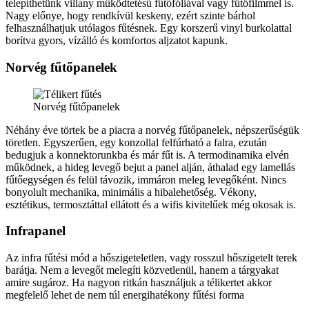
telepíthetünk villany működtetésű fűtőfóliával vagy fűtőfilmmel is.
Nagy előnye, hogy rendkívül keskeny, ezért szinte bárhol
felhasználhatjuk utólagos fűtésnek. Egy korszerű vinyl burkolattal
borítva gyors, vízálló és komfortos aljzatot kapunk.
Norvég fűtőpanelek
Norvég fűtőpanelek
Néhány éve törtek be a piacra a norvég fűtőpanelek, népszerűségük
töretlen. Egyszerűen, egy konzollal felfúrható a falra, ezután
bedugjuk a konnektorunkba és már fűt is. A termodinamika elvén
működnek, a hideg levegő bejut a panel alján, áthalad egy lamellás
fűtőegységen és felül távozik, immáron meleg levegőként. Nincs
bonyolult mechanika, minimális a hibalehetőség. Vékony,
esztétikus, termosztáttal ellátott és a wifis kivitelűek még okosak is.
Infrapanel
Az infra fűtési mód a hőszigeteletlen, vagy rosszul hőszigetelt terek
barátja. Nem a levegőt melegíti közvetlenül, hanem a tárgyakat
amire sugároz. Ha nagyon ritkán használjuk a télikertet akkor
megfelelő lehet de nem túl energihatékony fűtési forma