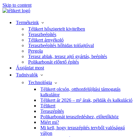
Skip to content
Termékeink
Télikert hőszigetelt kivitelben
Teraszbeépítés
Télikert árnyékoló
Teraszbeépítés hőhidas tolóajtóval
Pergola
Terasz ablak, terasz ajtó gyártás, beépítés
Polikarbonát előtető építés
Árajánlat most
Tudnivalók
Technológia
Télikert olcsón, otthonfelújítási támogatás
kalkulátor
Télikert ár 2026 – m² árak, példák és kalkuláció
Télikert
Teraszépítés
Polikarbonát teraszfedéshez, előtetőkhöz
Miért mi?
Mi kell, hogy teraszépítés tervből valósággá
váljon